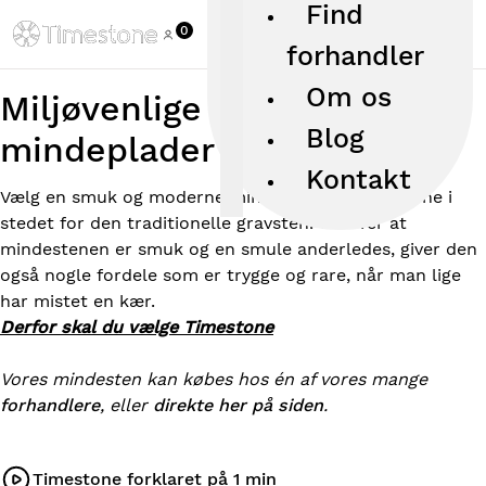
Find
0
forhandler
Om os
Miljøvenlige mindesten og
Blog
mindeplader i keramik
Kontakt
Vælg en smuk og moderne mindesten fra Timestone i
stedet for den traditionelle gravsten. Ud over at
mindestenen er smuk og en smule anderledes, giver den
også nogle fordele som er trygge og rare, når man lige
har mistet en kær.
Derfor skal du vælge Timestone
Vores mindesten kan købes hos én af vores mange
forhandlere
, eller
direkte her på siden
.
Timestone forklaret på 1 min