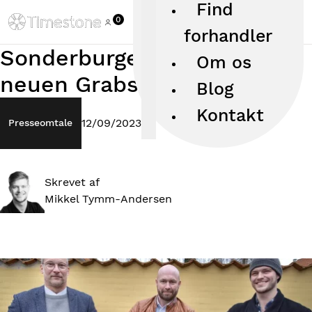
Find
0
forhandler
Sonderburger brachte den
Om os
neuen Grabstein ins Rollen
Blog
Kontakt
12/09/2023
Presseomtale
Skrevet af
Mikkel Tymm-Andersen