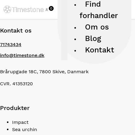
Find
0
forhandler
Om os
Kontakt os
Blog
71743434
Kontakt
info@timestone.dk
Brårupgade 18C, 7800 Skive, Danmark
CVR. 41353120
Produkter
Impact
Sea urchin