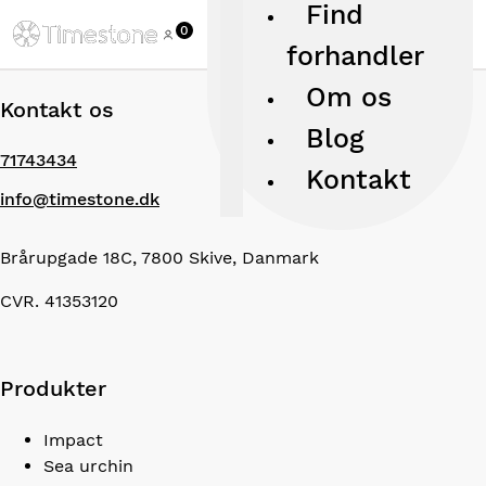
Find
0
forhandler
Om os
Kontakt os
Blog
71743434
Kontakt
info@timestone.dk
Brårupgade 18C, 7800 Skive, Danmark
CVR. 41353120
Produkter
Impact
Sea urchin