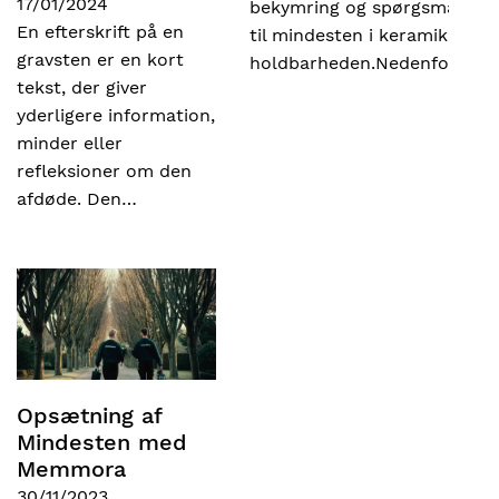
17/01/2024
bekymring og spørgsmål
En efterskrift på en
til mindesten i keramik er
gravsten er en kort
holdbarheden.Nedenfor…
tekst, der giver
yderligere information,
minder eller
refleksioner om den
afdøde. Den…
Opsætning af
Mindesten med
Memmora
30/11/2023