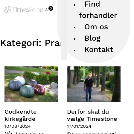
Find
0
forhandler
Om os
Blog
Kategori:
Praktisk
Kontakt
Godkendte
Derfor skal du
kirkegårde
vælge Timestone
10/08/2024
17/01/2024
Når du vælger en
Smuk, anderledes og