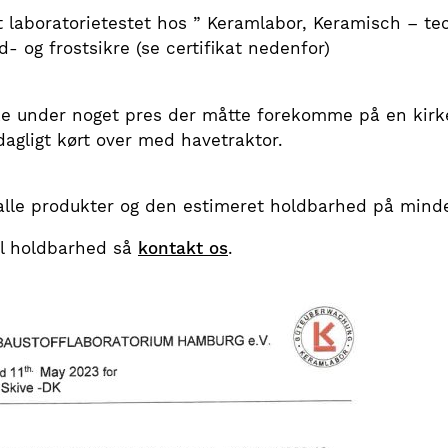
 laboratorietestet hos ” Keramlabor, Keramisch – te
- og frostsikre (se certifikat nedenfor)
e under noget pres der måtte forekomme på en kirke
dagligt kørt over med havetraktor.
 alle produkter og den estimeret holdbarhed på mind
il holdbarhed så
kontakt os
.